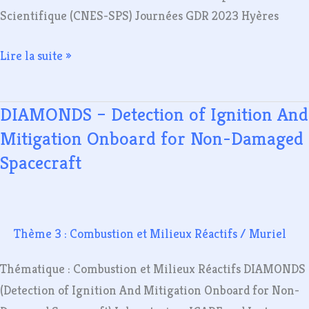
Scientifique (CNES-SPS) Journées GDR 2023 Hyères
Lire la suite »
DIAMONDS – Detection of Ignition And
DIAMONDS
–
Mitigation Onboard for Non-Damaged
Detection
Spacecraft
of
Ignition
And
Thème 3 : Combustion et Milieux Réactifs
/
Muriel
Mitigation
Onboard
Thématique : Combustion et Milieux Réactifs DIAMONDS
for
(Detection of Ignition And Mitigation Onboard for Non-
Non-