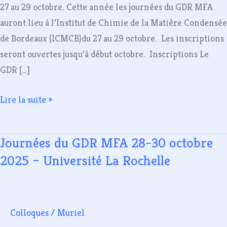
Chimie
27 au 29 octobre. Cette année les journées du GDR MFA
de
auront lieu à l’Institut de Chimie de la Matière Condensée
la
de Bordeaux (ICMCB)du 27 au 29 octobre. Les inscriptions
Matière
seront ouvertes jusqu’à début octobre. Inscriptions Le
Condensée
GDR […]
de
Bordeaux
Lire la suite »
(ICMCB)du
27
Journées du GDR MFA 28-30 octobre
Journées
au
du
29
2025 – Université La Rochelle
GDR
octobre.
MFA
28-
Colloques
/
Muriel
30