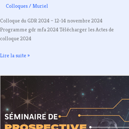
Colloques
/
Muriel
Colloque du GDR 2024 – 12-14 novembre 2024
Programme gdr mfa 2024 Télécharger les Actes de
colloque 2024
Lire la suite »
sÉminaire
prospective
scientifique
–
SAINT
MALO