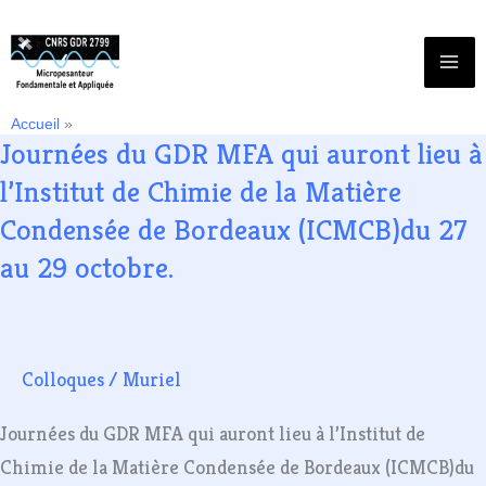
Aller
au
contenu
Accueil
Muriel
Journées du GDR MFA qui auront lieu à
Journées
du
l’Institut de Chimie de la Matière
GDR
Condensée de Bordeaux (ICMCB)du 27
MFA
au 29 octobre.
qui
auront
lieu
Colloques
/
Muriel
à
l’Institut
Journées du GDR MFA qui auront lieu à l’Institut de
de
Chimie de la Matière Condensée de Bordeaux (ICMCB)du