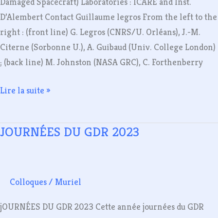
Damaged Spacecraft) Laboratories : ICARE and Inst.
Damaged
D’Alembert Contact Guillaume legros From the left to the
Spacecraft
right : (front line) G. Legros (CNRS/U. Orléans), J.-M.
Citerne (Sorbonne U.), A. Guibaud (Univ. College London)
; (back line) M. Johnston (NASA GRC), C. Forthenberry
Lire la suite »
JOURNÉES DU GDR 2023
JOURNÉES
DU
GDR
2023
Colloques
/
Muriel
jOURNÉES DU GDR 2023 Cette année journées du GDR